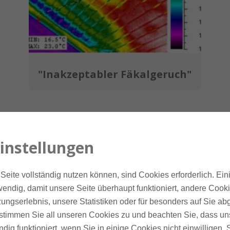
"Inakzeptabler Fäkalgeruch"
instellungen
Seite vollständig nutzen können, sind Cookies erforderlich. Ein
endig, damit unsere Seite überhaupt funktioniert, andere Cookie
Unser Spezialgebiet
ungserlebnis, unsere Statistiken oder für besonders auf Sie ab
te stimmen Sie all unseren Cookies zu und beachten Sie, dass uns
ndig funktioniert, wenn Sie in einige Cookies nicht einwilligen.