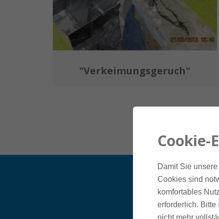
"Verkeimungsgeruch"
Cookie-E
Damit Sie unsere 
Cookies sind notw
komfortables Nutz
erforderlich. Bit
nicht mehr vollstä