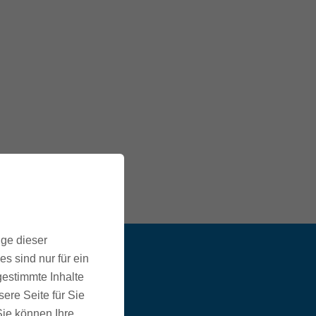
ige dieser
s sind nur für ein
:
gestimmte Inhalte
ere Seite für Sie
 Sie können Ihre