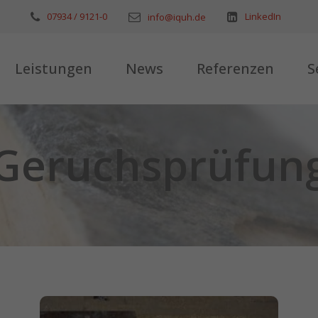
07934 / 9121-0
LinkedIn
info@iquh.de
Leistungen
News
Referenzen
S
Geruchsprüfun