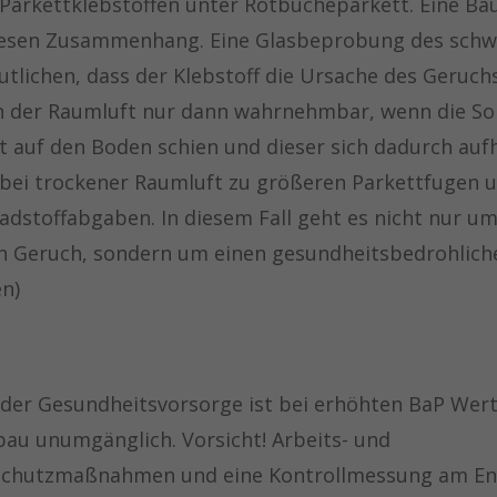
Parkettklebstoffen unter Rotbucheparkett. Eine Bau
iesen Zusammenhang. Eine Glasbeprobung des schwa
tlichen, dass der Klebstoff die Ursache des Geruchs
n der Raumluft nur dann wahrnehmbar, wenn die So
kt auf den Boden schien und dieser sich dadurch au
 bei trockener Raumluft zu größeren Parkettfugen 
adstoffabgaben. In diesem Fall geht es nicht nur um
n Geruch, sondern um einen gesundheitsbedrohliche
en)
der Gesundheitsvorsorge ist bei erhöhten BaP Wert
bau unumgänglich. Vorsicht! Arbeits- und
schutzmaßnahmen und eine Kontrollmessung am E