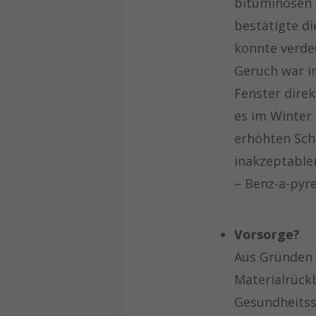
bituminösen 
bestätigte d
konnte verdeu
Geruch war i
Fenster dire
es im Winter
erhöhten Sch
inakzeptable
– Benz-a-pyr
Vorsorge?
Aus Gründen 
Materialrück
Gesundheits