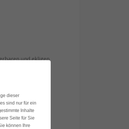
erbaren und ekligen
er konnte man den
g erkannten keinen
ige dieser
s sind nur für ein
gestimmte Inhalte
sivholzparkett.
ere Seite für Sie
 Sie können Ihre