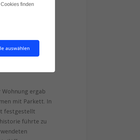
u Cookies finden
em die Mieter eine
lle auswählen
er Wohnung ergab
men mit Parkett. In
 festgestellt
istorie führte zu
erwendeten