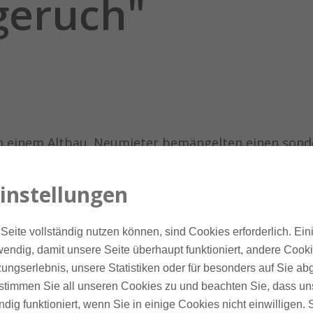
geruch"
n einem Altbau. Neumieter bemängelten einen sond
len Wohnungsräumen vor allem im Winter. Im Somm
 wahrnehmen. Der Vermieter und die Hausverwaltun
instellungen
ichen Geruch.
Seite vollständig nutzen können, sind Cookies erforderlich. Ein
endig, damit unsere Seite überhaupt funktioniert, andere Cookie
ungserlebnis, unsere Statistiken oder für besonders auf Sie ab
 Stuttgart. Altbauwohnung mit Buche Fischgrat-Mas
te stimmen Sie all unseren Cookies zu und beachten Sie, dass uns
ndig funktioniert, wenn Sie in einige Cookies nicht einwilligen.