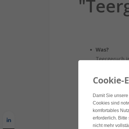
"Teer
Was?
Teergeruch i
Geruch in al
Geruch nicht
Cookie-E
außergewöhnl
Damit Sie unsere 
Cookies sind notw
Wo?
komfortables Nutz
Mietshaus in
erforderlich. Bit
nicht mehr vollstä