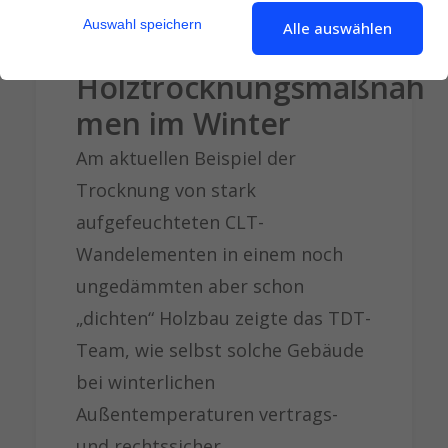
Auswahl speichern
Alle auswählen
Holztrocknungsmaßnah
men im Winter
Am aktuellen Beispiel der
Trocknung von stark
aufgefeuchteten CLT-
Wandelementen in einem noch
ungedämmten aber schon
„dichten“ Holzbau zeigte das TDT-
Team, wie selbst solche Gebäude
bei winterlichen
Außentemperaturen vertrags-
und rechtssicher