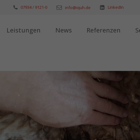
07934 / 9121-0
LinkedIn
info@iquh.de
Leistungen
News
Referenzen
S