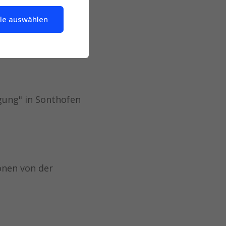
in der
lle auswählen
gung" in Sonthofen
onen von der