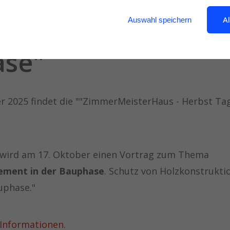
g
rungsmanagement 
A
Auswahl speichern
se"
er 2025 findet die ""ZimmerMeisterHaus - Herbst Ta
 wird am 17. Oktober einen Vortrag zum Thema
ment in der Bauphase
. Schutz von Holzkonstrukti
uphase."
 Informationen.