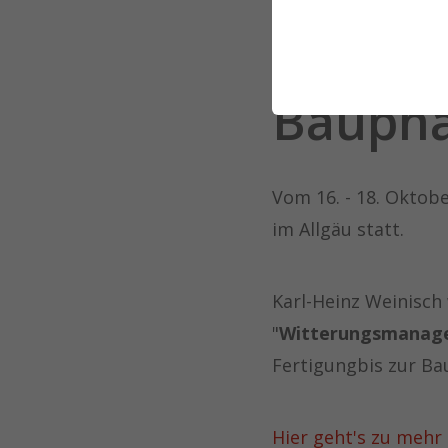
Vortra
"Witte
Baupha
Vom 16. - 18. Oktob
im Allgäu statt.
Karl-Heinz Weinisch
"
Witterungsmanage
Fertigungbis zur Ba
Hier geht's zu mehr