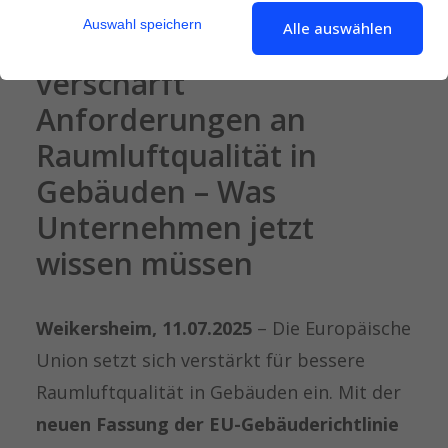
Auswahl speichern
Alle auswählen
Pressemeldung: EU
verschärft
Anforderungen an
Raumluftqualität in
Gebäuden – Was
Unternehmen jetzt
wissen müssen
Weikersheim, 11.07.2025
– Die Europäische
Union setzt sich verstärkt für bessere
Raumluftqualität in Gebäuden ein. Mit der
neuen Fassung der EU-Gebäuderichtlinie