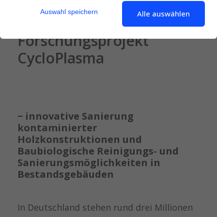
Auswahl speichern
Alle auswählen
Praxis-Exkursion zum
Forschungsprojekt
CycloPlasma
− innovative Sanierung
kontaminierter
Holzkonstruktionen und
Baubiologische Reinigungs- und
Sanierungsmöglichkeiten in
Bestandsgebäuden
In Deutschland stehen rund drei Millionen