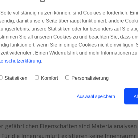
iche Mineralfasern
ule messen
Seite vollständig nutzen können, sind Cookies erforderlich. Ein
endig, damit unsere Seite überhaupt funktioniert, andere Cookie
ungserlebnis, unsere Statistiken oder für besonders auf Sie ab
te stimmen Sie all unseren Cookies zu und beachten Sie, dass uns
Gebäuden, die vor 1996 gebaut worden sind können 
ndig funktioniert, wenn Sie in einige Cookies nicht einwilligen.
sern in Dämmungen lungengängige Fasern (krebserz
rzeit widerrufen. Einen Widerrufslink und mehr Informationen z
tenschutzerklärung
.
ng) enthalten.
Statistiken
Komfort
Personalisierung
 verbaut (staubdicht) sind, stellen Sie kein Risiko fü
erdings bei Sanierungen oder falls keine ausreichen
A
Auswahl speichern
. Das ist häufiger der Fall bei Rohr- oder Deckeniso
r gefährlichen Eigenschaften sind Materialanalysen
. Für die Innenraumluft existieren keine Innenraumr