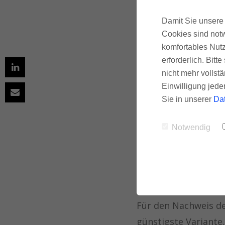
Künstl
in Sch
Damit Sie unsere 
Cookies sind notw
komfortables Nutz
erforderlich. Bit
Bei Sanierungen in 
nicht mehr vollstä
dass die Mineralfa
Einwilligung jede
Sie in unserer
Da
chronischer Belastu
Notwendig
Solange die KMF fest
Das ändert sich all
Rieselschutz besteht
Für den Nachweis de
günstigste Variante