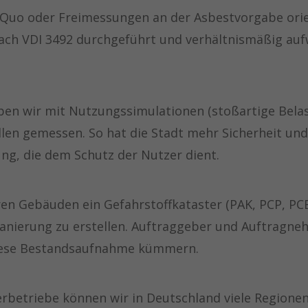
s Quo oder Freimessungen an der Asbestvorgabe orie
ch VDI 3492 durchgeführt und verhältnismäßig aufw
en wir mit Nutzungssimulationen (stoßartige Belas
llen gemessen. So hat die Stadt mehr Sicherheit und
ung, die dem Schutz der Nutzer dient.
eren Gebäuden ein Gefahrstoffkataster (PAK, PCP, PC
Sanierung zu erstellen. Auftraggeber und Auftragneh
iese Bestandsaufnahme kümmern.
rbetriebe können wir in Deutschland viele Regione